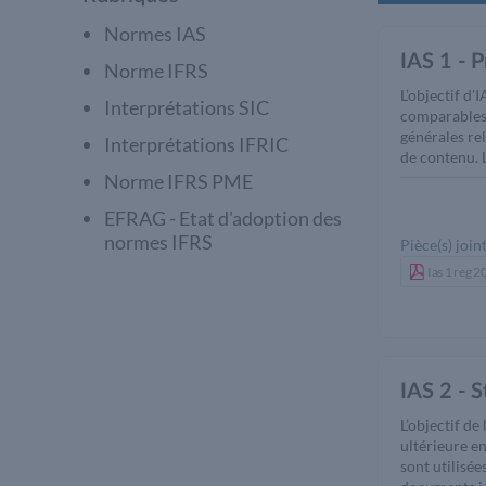
Normes IAS
IAS 1 - P
Norme IFRS
L’objectif d'
Interprétations SIC
comparables t
générales rel
Interprétations IFRIC
de contenu. 
Norme IFRS PME
EFRAG - Etat d'adoption des
normes IFRS
Pièce(s) joint
Ias 1 reg 
IAS 2 - 
L’objectif de
ultérieure e
sont utilisé