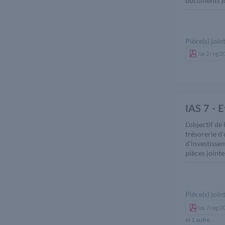
documents jo
Pièce(s) joint
Ias 2 reg 
IAS 7 - E
L'objectif de
trésorerie d'
d'investisse
pièces jointe
Pièce(s) joint
Ias 7 reg 
et 1 autre...