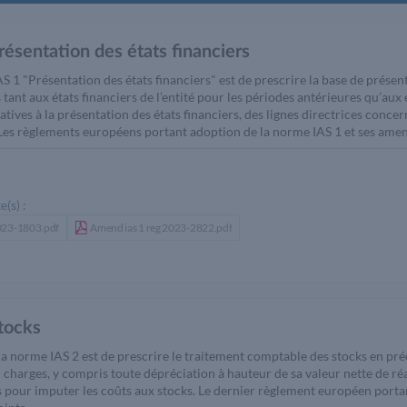
résentation des états financiers
IAS 1 "Présentation des états financiers" est de prescrire la base de présent
ant aux états financiers de l’entité pour les périodes antérieures qu’aux é
atives à la présentation des états financiers, des lignes directrices conce
Les règlements européens portant adoption de la norme IAS 1 et ses amen
e(s) :
2023-1803.pdf
Amend ias 1 reg 2023-2822.pdf
Stocks
 la norme IAS 2 est de prescrire le traitement comptable des stocks en pré
n charges, y compris toute dépréciation à hauteur de sa valeur nette de ré
es pour imputer les coûts aux stocks. Le dernier règlement européen porta