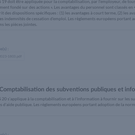
 19 doit être appliquée pour la comptabilisation, par l’employeur, de tou
ment fondé sur des actions ». Les avantages du personnel sont classés en 
it des dispositions spécifiques : (1) les avantages à court terme, (2) les av
 les indemnités de cessation d'emploi. Les règlements européens portant
s les pièces jointes.
e(s) :
 2023-1803.pdf
Comptabilisation des subventions publiques et infor
20 s'applique à la comptabilisation et à l'information à fournir sur les s
s d'aide publique. Les règlements européens portant adoption de la norm
e(s) :