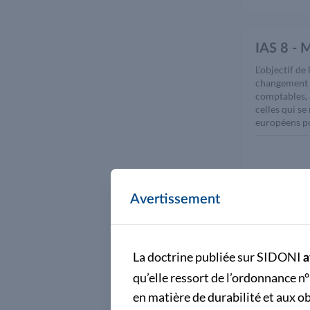
IAS 8 - 
L’objectif d
changement d
comptables, 
celles qui s
européens po
Pièce(s) joint
Ias 8 reg 
Avertissement
IAS 10 -
La doctrine publiée sur SIDONI
a
qu’elle ressort de l’ordonnance n
L’objectif de
en fonction 
en matière de durabilité et aux 
publication 