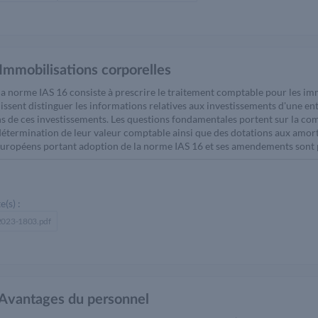
 Immobilisations corporelles
 la norme IAS 16 consiste à prescrire le traitement comptable pour les imm
issent distinguer les informations relatives aux investissements d'une ent
ns de ces investissements. Les questions fondamentales portent sur la com
a détermination de leur valeur comptable ainsi que des dotations aux amor
uropéens portant adoption de la norme IAS 16 et ses amendements sont pr
e(s) :
 2023-1803.pdf
 Avantages du personnel