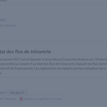
ints.
e(s) :
2023-1803.pdf
tat des flux de trésorerie
 la norme IAS 7 est d'imposer la fourniture d'une information sur l'histori
une entité au moyen d'un état des flux de trésorerie classant les flux de tr
ment et de financement. Les règlements européens portant adoption de la
s.
e(s) :
Voir plus
2023-1803.pdf
Amend ias7 regl 2024-1317.pdf