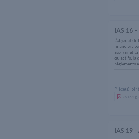
IAS 16 -
L’objectif de
financiers pu
aux variatio
qu'actifs, l
règlements e
Pièce(s) joint
Ias 16 reg
IAS 19 -