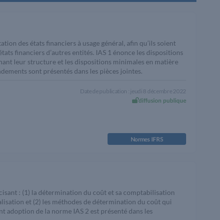
ation des états financiers à usage général, afin qu’ils soient
tats financiers d’autres entités. IAS 1 énonce les dispositions
rnant leur structure et les dispositions minimales en matière
dements sont présentés dans les pièces jointes.
Date de publication : jeudi 8 décembre 2022
diffusion publique
Normes IFRS
cisant : (1) la détermination du coût et sa comptabilisation
alisation et (2) les méthodes de détermination du coût qui
nt adoption de la norme IAS 2 est présenté dans les