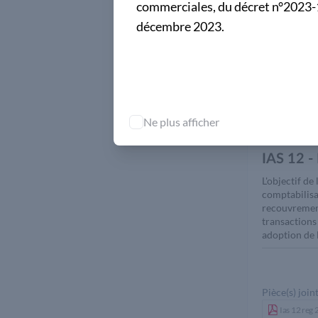
commerciales, du décret n°2023-1
IAS 10 et se
décembre 2023.
Pièce(s) joint
Ias 10 reg
Ne plus afficher
IAS 12 - 
L'objectif de
comptabilisa
recouvrement 
transactions
adoption de 
Pièce(s) joint
Ias 12 reg