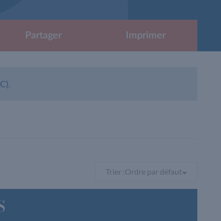
Partager
Imprimer
C).
Trier :
Ordre par défaut
S