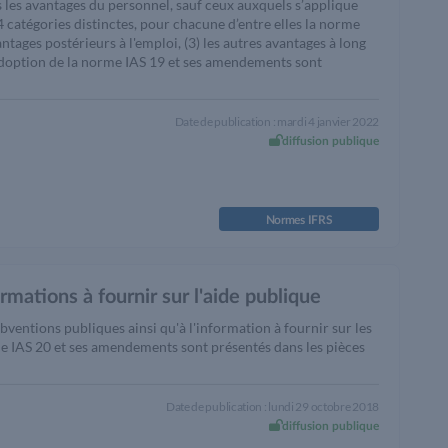
s les avantages du personnel, sauf ceux auxquels s’applique
4 catégories distinctes, pour chacune d’entre elles la norme
antages postérieurs à l'emploi, (3) les autres avantages à long
 adoption de la norme IAS 19 et ses amendements sont
Date de publication : mardi 4 janvier 2022
diffusion publique
Normes IFRS
mations à fournir sur l'aide publique
ubventions publiques ainsi qu'à l'information à fournir sur les
e IAS 20 et ses amendements sont présentés dans les pièces
Date de publication : lundi 29 octobre 2018
diffusion publique