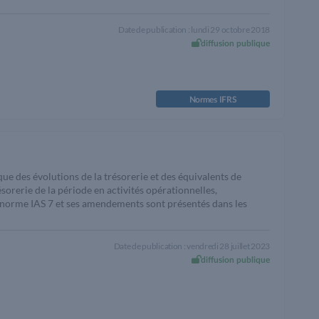
Date de publication : lundi 29 octobre 2018
diffusion publique
Normes IFRS
que des évolutions de la trésorerie et des équivalents de
ésorerie de la période en activités opérationnelles,
 norme IAS 7 et ses amendements sont présentés dans les
Date de publication : vendredi 28 juillet 2023
diffusion publique