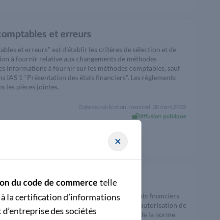
omptables et erreurs
s et erreurs" est d’établir les critères de sélection et de
ion à fournir relative aux changements de méthodes
es informations à fournir sur les méthodes comptables, sauf
 IAS 1 "Présentation des états financiers". Les règlements
 les pièces jointes.
Date de publication : mercredi 30 mars 2022
diffusion publique
telle
cation du code de commerce
à la certification d’informations
 prescrire quand une entité doit ajuster ses états financiers
une entité doit fournir concernant la date de l'autorisation de
 d’entreprise des sociétés
ing. Les règlements européens portant adoption de la norme