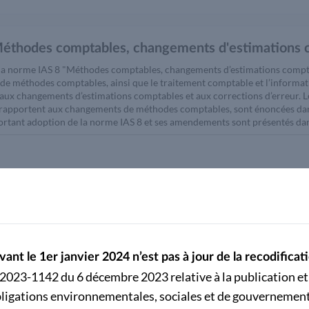
Méthodes comptables, changements d'estimations c
e la norme IAS 8 "Méthodes comptables, changements d’estimations comptable
e méthodes comptables, ainsi que le traitement comptable et l’informat
aux changements d’estimations comptables et aux corrections d’erreur. L
e rapportent aux changements de méthodes comptables, sont énoncées dans
rtant adoption de la norme IAS 8 et ses amendements sont présentés dans
e(s) :
2023-1803.pdf
 Evénements postérieurs à la période de reporting
vant le 1er janvier 2024 n’est pas à jour de la recodifi
°2023-1142 du 6 décembre 2023 relative à la publication et 
 la norme IAS 10 "Evénements postérieurs à la période de reporting" est de
d’événements postérieurs à la période de reporting et les informations qu’
obligations environnementales, sociales et de gouvernement
des états financiers et les événements postérieurs à la période de report