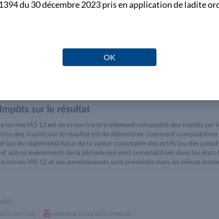
394 du 30 décembre 2023 pris en application de ladite or
s amendements sont présentés dans les pièces jointes.
e(s) :
 2023-1803.pdf
OK
Impôts sur le résultat
 la norme IAS 12 est de prescrire le traitement comptable des impôts sur l
tion des impôts sur le résultat est de déterminer comment comptabiliser l
(ou du règlement) futur de la valeur comptable des actifs (ou des passifs)
 et autres événements de la période qui sont comptabilisés dans les états
la norme IAS 12 et ses amendements sont présentés dans les pièces jointe
e(s) :
 2023-1803.pdf
Amend ias 12 reg 2023-2468.pdf