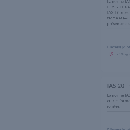
La norme IAS
IFRS 2 « Paie
IAS 19 prescr
terme et (4)
présentés dan
Pièce(s) joint
Ias 19 reg
IAS 20 - 
La norme IAS 
autres forme
jointes.
Pièce(s) joint