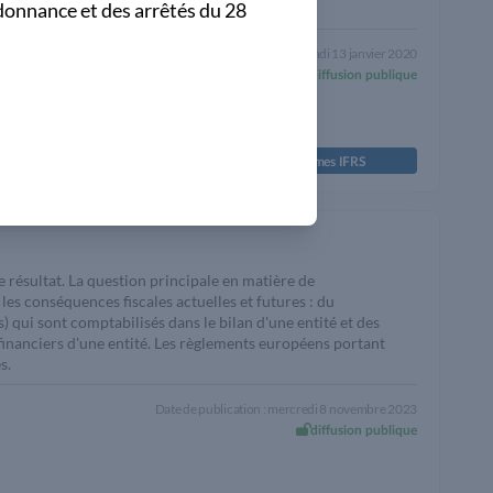
donnance et des arrêtés du 28
Date de publication : lundi 13 janvier 2020
diffusion publique
Normes IFRS
e résultat. La question principale en matière de
es conséquences fiscales actuelles et futures : du
 qui sont comptabilisés dans le bilan d'une entité et des
 financiers d'une entité. Les règlements européens portant
s.
Date de publication : mercredi 8 novembre 2023
diffusion publique