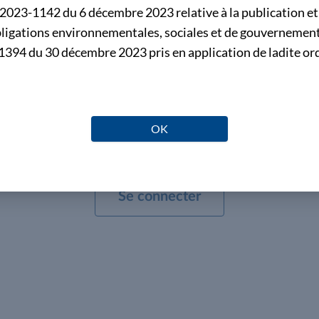
°2023-1142 du 6 décembre 2023 relative à la publication et 
obligations environnementales, sociales et de gouvernement
394 du 30 décembre 2023 pris en application de ladite or
OK
 contenus de cette page est réservé aux professionnels
Identifiez-vous pour en consulter l’intégralité.
Se connecter