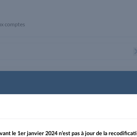
ux comptes
TABLES DE CONCORDANCE - ANNEXE 1 du Communiqué CSRD
ommuniqué CSRD
vant le 1er janvier 2024 n’est pas à jour de la recodifi