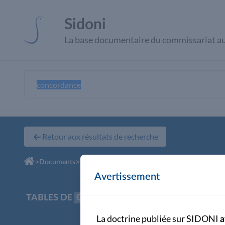
Panneau de gestion des cookies
Sidoni
La base documentaire du commissariat a
Retour aux résultats de recherche
>
>
Documents
Avertissement
TABLES DE
CONCORDANCE
- ANNEXE 1 du C
La doctrine publiée sur SIDONI
a