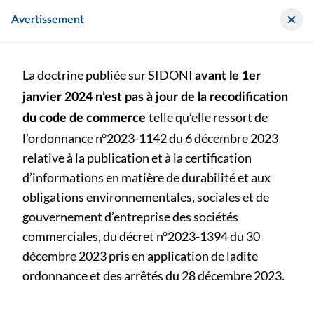
Panneau de gestion des cookies
Sidoni
Avertissement
La doctrine publiée sur SIDONI
avant le 1er
janvier 2024 n’est pas à jour de la recodification
telle qu’elle ressort de
du code de commerce
l’ordonnance n°2023-1142 du 6 décembre 2023
>
>
Communiqué
relative à la publication et à la certification
Questions / Réponses relatives à l'application du règlement ANC n°2022-06 relatif à la modernisation des états financiers - FAQ Présentation des comptes annuels (bilan, compte de résultat et annexe) au titre des exercices ouverts à compter du 1er janvier 2025
d’informations en matière de durabilité et aux
obligations environnementales, sociales et de
Questions / Réponses relatives à l'application du
gouvernement d’entreprise des sociétés
règlement ANC n°2022-06 relatif à la modernisation des
commerciales, du décret n°2023-1394 du 30
états financiers - FAQ Présentation des comptes annuels
décembre 2023 pris en application de ladite
(bilan, compte de résultat et annexe) au titre des
exercices ouverts à compter du 1er janvier 2025
ordonnance et des arrêtés du 28 décembre 2023.
bu-n221-mars-2026 (p. ) - Bulletin au format papier publié le
vendredi 17 avril 2026