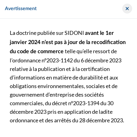
Panneau de gestion des cookies
Sidoni
Avertissement
La doctrine publiée sur SIDONI
avant le 1er
janvier 2024 n’est pas à jour de la recodification
telle qu’elle ressort de
du code de commerce
l’ordonnance n°2023-1142 du 6 décembre 2023
>
>
Outil / Exemple
PseudoFEC
relative à la publication et à la certification
d’informations en matière de durabilité et aux
obligations environnementales, sociales et de
PseudoFEC
gouvernement d’entreprise des sociétés
commerciales, du décret n°2023-1394 du 30
Publié le jeudi 2 avril 2026
décembre 2023 pris en application de ladite
ordonnance et des arrêtés du 28 décembre 2023.
diffusion restreinte
Outil / Exemple