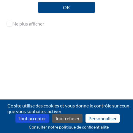
OK
Ne plus afficher
L'accès aux contenus de cette page est réservé aux
professionnels de l'audit.
Identifiez-vous pour en consulter l’intégralité.
Se connecter
Ce site utilise des cookies et vous donne le contrôle sur ceux
Contact
que vous souhaitez activer
© 2026 CNCC — 4.2.23
Tout accepter
Tout refuser
Personnaliser
Consulter notre politique de confidentialité