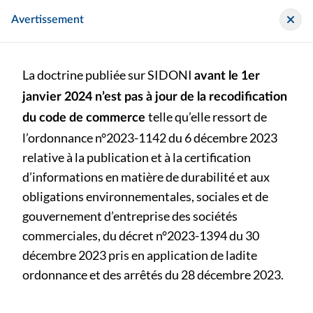
Panneau de gestion des cookies
Sidoni
Avertissement
La doctrine publiée sur SIDONI
avant le 1er
janvier 2024 n’est pas à jour de la recodification
telle qu’elle ressort de
du code de commerce
l’ordonnance n°2023-1142 du 6 décembre 2023
>
>
Chroniques CEJ
relative à la publication et à la certification
NOMINATION DU CAC – NOUVEAUX SEUILS DE NOMINATION – DECRET N° 2024-152 DU 28 FEVRIER 2024 – Mandat expirant ou nouveau mandat à l’AG 2024 – Société dépassant les seuils 4/8/50 à la clôture 2023 mais ne dépassant pas les seuils 5/10/50 – Obligation de désigner un CAC (oui) – EJ 2024-12
d’informations en matière de durabilité et aux
obligations environnementales, sociales et de
NOMINATION DU CAC – NOUVEAUX SEUILS DE
gouvernement d’entreprise des sociétés
NOMINATION – DECRET N° 2024-152 DU 28 FEVRIER
commerciales, du décret n°2023-1394 du 30
2024 – Mandat expirant ou nouveau mandat à l’AG 2024
décembre 2023 pris en application de ladite
– Société dépassant les seuils 4/8/50 à la clôture 2023
mais ne dépassant pas les seuils 5/10/50 – Obligation de
ordonnance et des arrêtés du 28 décembre 2023.
désigner un CAC (oui) – EJ 2024-12
bu-n214-juin-2024 (p. ) - Bulletin au format papier publié le