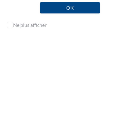
vendredi 19 juillet 2024
OK
Ne plus afficher
Publié le mercredi 19 juin 2024
diffusion restreinte
Chroniques CEJ
L'accès aux contenus de cette page est réservé aux
professionnels de l'audit.
Identifiez-vous pour en consulter l’intégralité.
Se connecter