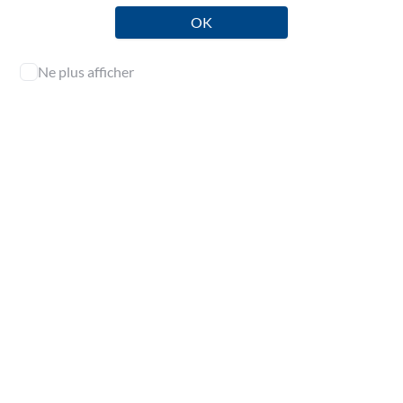
OK
Publié le dimanche 23 mars 2008
Ne plus afficher
diffusion publique
NEP
Ancienne NEP 9030 - Cette norme d'exercice professionnel
a été homologuée par arrêté du 20 mars 2008 publié au J.O.
n° 71 du 23 mars 2008. Elle a été remplacée par arrêté du 21
juin 2011 publié au J.O. n°0178 du 3 août 2011.
Doctrine
Sommaire