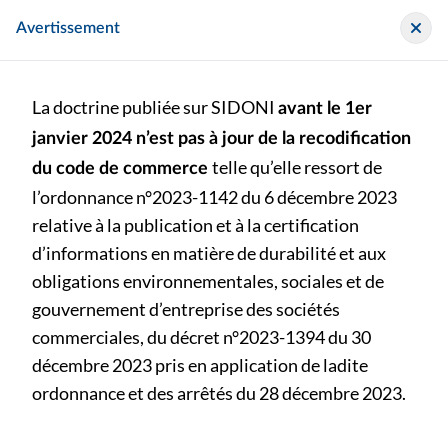
Panneau de gestion des cookies
Sidoni
Avertissement
La doctrine publiée sur SIDONI
avant le 1er
janvier 2024 n’est pas à jour de la recodification
telle qu’elle ressort de
du code de commerce
l’ordonnance n°2023-1142 du 6 décembre 2023
Archive
relative à la publication et à la certification
d’informations en matière de durabilité et aux
>
>
NEP
NEP-9030
obligations environnementales, sociales et de
gouvernement d’entreprise des sociétés
NEP-9030. Attestations entrant dans le cadre de
commerciales, du décret n°2023-1394 du 30
diligences directement liées à la mission de commissaire
décembre 2023 pris en application de ladite
aux comptes
ordonnance et des arrêtés du 28 décembre 2023.
BU150 (p. 171) - Bulletin au format papier publié le mardi 1
septembre 2009
Ce document est remplacé par :
1 document