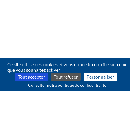
21. Il appartient au commissaire aux comptes qui établit
l'attestation :
d'informer préalablement les autres commissaires aux
comptes de la nature et de l'objet de l'attestation ;
de leur communiquer une copie de son attestation.
Ce site utilise des cookies et vous donne le contrôle sur ceux
que vous souhaitez activer
Tout accepter
Tout refuser
Personnaliser
Consulter notre politique de confidentialité