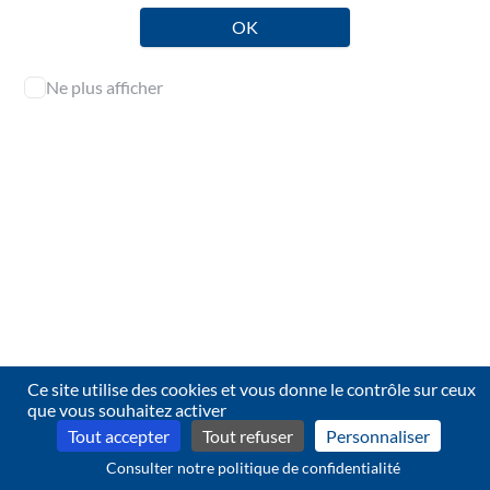
OK
Ne plus afficher
L'accès aux contenus de cette page est réservé aux
professionnels de l'audit.
Identifiez-vous pour en consulter l’intégralité.
Se connecter
Ce site utilise des cookies et vous donne le contrôle sur ceux
Contact
que vous souhaitez activer
© 2026 CNCC — 4.2.23
Tout accepter
Tout refuser
Personnaliser
Consulter notre politique de confidentialité