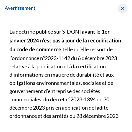
Panneau de gestion des cookies
Sidoni
Avertissement
La doctrine publiée sur SIDONI
avant le 1er
janvier 2024 n’est pas à jour de la recodification
telle qu’elle ressort de
du code de commerce
l’ordonnance n°2023-1142 du 6 décembre 2023
>
>
Lettre de mission
|
Département EIP
Lettres de mission 2026
relative à la publication et à la certification
d’informations en matière de durabilité et aux
obligations environnementales, sociales et de
Lettres de mission 2026
gouvernement d’entreprise des sociétés
Ce document remplace :
1 document
commerciales, du décret n°2023-1394 du 30
décembre 2023 pris en application de ladite
Publié le jeudi 28 mai 2026
ordonnance et des arrêtés du 28 décembre 2023.
diffusion restreinte
Lettre de mission