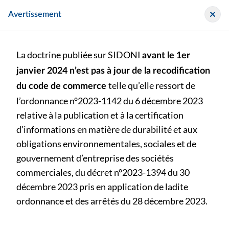
Panneau de gestion des cookies
Sidoni
Avertissement
La doctrine publiée sur SIDONI
avant le 1er
janvier 2024 n’est pas à jour de la recodification
telle qu’elle ressort de
du code de commerce
l’ordonnance n°2023-1142 du 6 décembre 2023
Archive
relative à la publication et à la certification
d’informations en matière de durabilité et aux
>
>
Outil / Exemple
|
Lettre de mission
|
Département EIP
obligations environnementales, sociales et de
Lettre de mission EIP
gouvernement d’entreprise des sociétés
commerciales, du décret n°2023-1394 du 30
Lettre de mission EIP
décembre 2023 pris en application de ladite
Ce document est remplacé par :
1 document
ordonnance et des arrêtés du 28 décembre 2023.
Ce document remplace :
1 document