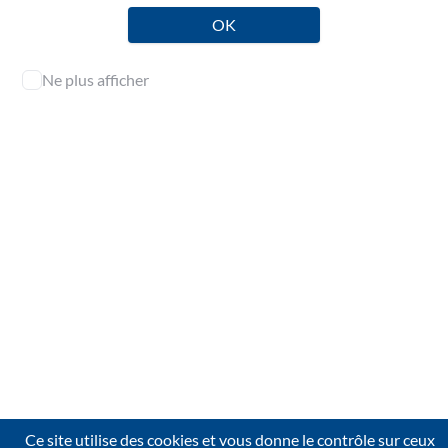
Publié le jeudi 28 mai 2026
OK
diffusion restreinte
Outil / Exemple
Ne plus afficher
Lettre de mission
L'accès aux contenus de cette page est réservé aux
professionnels de l'audit.
Identifiez-vous pour en consulter l’intégralité.
Se connecter
Ce site utilise des cookies et vous donne le contrôle sur ceux
Contact