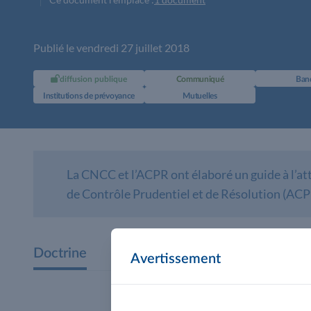
Publié le vendredi 27 juillet 2018
diffusion publique
Communiqué
Ban
Institutions de prévoyance
Mutuelles
La CNCC et l’ACPR ont élaboré un guide à l’at
de Contrôle Prudentiel et de Résolution (ACPR)
Doctrine
Avertissement