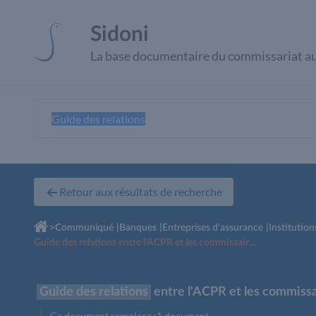
Panneau de gestion des cookies
Sidoni
La base documentaire du commissariat a
Retour aux résultats de recherche
>
Communiqué
|
Banques
|
Entreprises d'assurance
|
Institutio
Guide des relations entre l'ACPR et les commissaires aux comptes
Guide des relations
entre l'ACPR et les commiss
Ce document remplace :
1 document