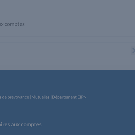
ux comptes
>
ns de prévoyance
|
Mutuelles
|
Département EIP
aires aux comptes