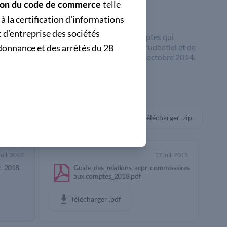
telle
cation du code de commerce
CNCC_2018.pdf
à la certification d’informations
 d’entreprise des sociétés
de à l’attention des commissaires aux comptes qui
donnance et des arrêtés du 28
es au contrôle de l’Autorité de Contrôle Prudentiel et de
 la version actualisée de celui publié le 31 octobre 2014.
Tout télécharger
.zip
juil. 2018
27 juil. 2018
_2018.
Guide_des_relations_acpr_commissaires
aux comptes_2018.pdf
Télécharger
.pdf