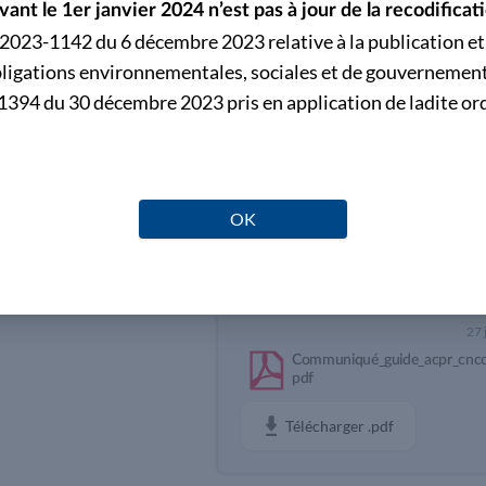
vant le 1er janvier 2024 n’est pas à jour de la recodifi
Communiqué_Guide_ACPR_
°2023-1142 du 6 décembre 2023 relative à la publication et 
obligations environnementales, sociales et de gouvernement
La CNCC et l’ACPR ont élaboré un gui
394 du 30 décembre 2023 pris en application de ladite or
interviennent dans des entités soumis
Résolution (ACPR). Ce guide constitue
Télécharger
.pdf
Publié le vendredi 27 juillet 2018
OK
Dans la même catégorie
27 
Communiqué_guide_acpr_cncc
pdf
Télécharger
.pdf