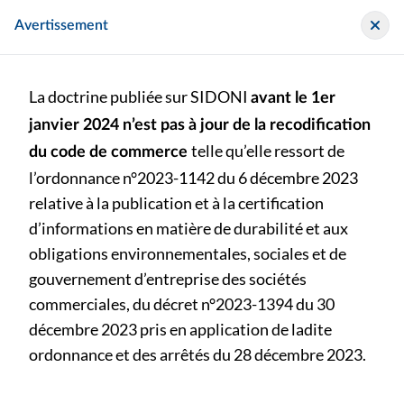
Panneau de gestion des cookies
Sidoni
Avertissement
La doctrine publiée sur SIDONI
avant le 1er
janvier 2024 n’est pas à jour de la recodification
telle qu’elle ressort de
du code de commerce
l’ordonnance n°2023-1142 du 6 décembre 2023
>
>
Outil / Exemple
Fiche thématique - La Cybersécurité
relative à la publication et à la certification
d’informations en matière de durabilité et aux
obligations environnementales, sociales et de
Fiche thématique - La Cybersécurité
gouvernement d’entreprise des sociétés
commerciales, du décret n°2023-1394 du 30
Publié le vendredi 17 avril 2026
décembre 2023 pris en application de ladite
ordonnance et des arrêtés du 28 décembre 2023.
diffusion publique
Outil / Exemple