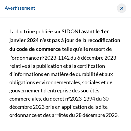
Panneau de gestion des cookies
Sidoni
Avertissement
La doctrine publiée sur SIDONI
avant le 1er
janvier 2024 n’est pas à jour de la recodification
telle qu’elle ressort de
du code de commerce
l’ordonnance n°2023-1142 du 6 décembre 2023
>
>
Outil / Exemple
relative à la publication et à la certification
Lettre d’affirmation relative au rapport du/des commissaire(s) aux comptes établi en application de l’arrêté du 6 septembre 2017
d’informations en matière de durabilité et aux
obligations environnementales, sociales et de
Lettre d’affirmation relative au rapport du/des
gouvernement d’entreprise des sociétés
commissaire(s) aux comptes établi en application de
commerciales, du décret n°2023-1394 du 30
l’arrêté du 6 septembre 2017
décembre 2023 pris en application de ladite
ordonnance et des arrêtés du 28 décembre 2023.
Publié le vendredi 3 juillet 2026