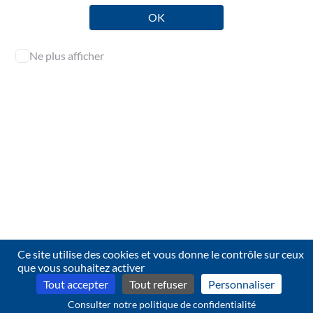
diffusion restreinte
Outil / Exemple
OK
Ne plus afficher
L'accès aux contenus de cette page est réservé aux
professionnels de l'audit.
Identifiez-vous pour en consulter l’intégralité.
Se connecter
Ce site utilise des cookies et vous donne le contrôle sur ceux
Contact
que vous souhaitez activer
© 2026 CNCC — 4.2.23
Tout accepter
Tout refuser
Personnaliser
Consulter notre politique de confidentialité