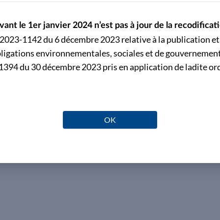
vant le 1er janvier 2024 n’est pas à jour de la recodifi
°2023-1142 du 6 décembre 2023 relative à la publication et 
obligations environnementales, sociales et de gouvernement
Chronique EC 2026-03.pdf
394 du 30 décembre 2023 pris en application de ladite or
La Commission des études comptables s
des comptes consolidés au niveau d'une
France au cours de l'exercice.
Télécharger
.pdf
OK
Publié le jeudi 28 mai 2026