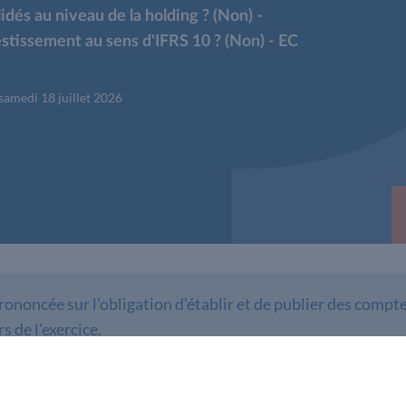
és au niveau de la holding ? (Non) -
vestissement au sens d'IFRS 10 ? (Non) - EC
 samedi 18 juillet 2026
noncée sur l'obligation d'établir et de publier des compte
s de l'exercice.