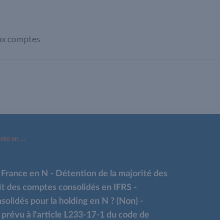
ux comptes
COMPTES CONSOLIDES - Holding transférée en France en N - Détention de la majorité des droits de vote d'un sous-groupe français qui établit des comptes consolidés en IFRS - Exemption d'établir et de publier des comptes consolidés pour la holding en N ? (Non) - Possibilité d'appliquer le caractère « négligeable » prévu à l'article L233-17-1 du code de commerce pour ne pas établir des comptes consolidés au niveau de la holding ? (Non) - Qualification de la holding en tant qu’entité d'investissement au sens d'IFRS 10 ? (Non) - EC 2026-03
ance en N - Détention de la majorité des
lit des comptes consolidés en IFRS -
olidés pour la holding en N ? (Non) -
» prévu à l'article L233-17-1 du code de