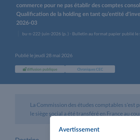
commerce pour ne pas établir des comptes consolid
Qualification de la holding en tant qu’entité d'in
2026-03
bu-n-222-juin-2026 (p. ) - Bulletin au format papier publié le
Publié le jeudi 28 mai 2026
diffusion publique
Chroniques CEC
La Commission des études comptables s'est pro
le siège social a été transféré en France au cour
Avertissement