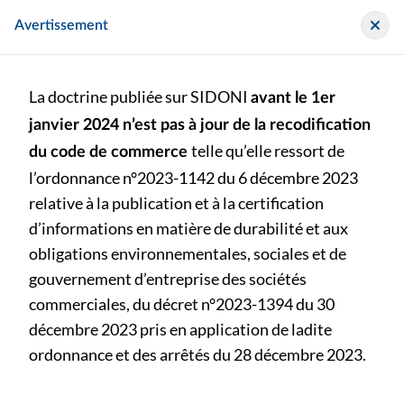
Panneau de gestion des cookies
Sidoni
Avertissement
La doctrine publiée sur SIDONI
avant le 1er
janvier 2024 n’est pas à jour de la recodification
telle qu’elle ressort de
du code de commerce
l’ordonnance n°2023-1142 du 6 décembre 2023
>
>
Chroniques CEC
relative à la publication et à la certification
COMPTES ANNUELS - Ventes à l'export - Incoterm Cost and Freight (CFR) - Incoterm Cost, Insurance and Freight (CIF) - Réserve de propriété - Fait générateur de comptabilisation du chiffre d’affaires - EC 2026-01
d’informations en matière de durabilité et aux
obligations environnementales, sociales et de
COMPTES ANNUELS - Ventes à l'export - Incoterm Cost
gouvernement d’entreprise des sociétés
and Freight (CFR) - Incoterm Cost, Insurance and Freight
commerciales, du décret n°2023-1394 du 30
(CIF) - Réserve de propriété - Fait générateur de
décembre 2023 pris en application de ladite
comptabilisation du chiffre d’affaires - EC 2026-01
ordonnance et des arrêtés du 28 décembre 2023.
bu-n-222-juin-2026 (p. ) - Bulletin au format papier publié le
samedi 18 juillet 2026