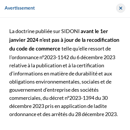
Panneau de gestion des cookies
Sidoni
Avertissement
La doctrine publiée sur SIDONI
avant le 1er
janvier 2024 n’est pas à jour de la recodification
telle qu’elle ressort de
du code de commerce
l’ordonnance n°2023-1142 du 6 décembre 2023
>
>
Législation
relative à la publication et à la certification
Certificat d'aptitude aux fonctions de commissaire aux comptes (CAFCAC) - Arrêté du 12 mai 2026 portant ouverture d'une session du certificat d'aptitude aux fonctions de commissaire aux comptes
d’informations en matière de durabilité et aux
obligations environnementales, sociales et de
Certificat d'aptitude aux fonctions de commissaire aux
gouvernement d’entreprise des sociétés
comptes (CAFCAC) - Arrêté du 12 mai 2026 portant
commerciales, du décret n°2023-1394 du 30
ouverture d'une session du certificat d'aptitude aux
décembre 2023 pris en application de ladite
fonctions de commissaire aux comptes
ordonnance et des arrêtés du 28 décembre 2023.
bu-n-222-juin-2026 (p. ) - Bulletin au format papier publié le
samedi 18 juillet 2026