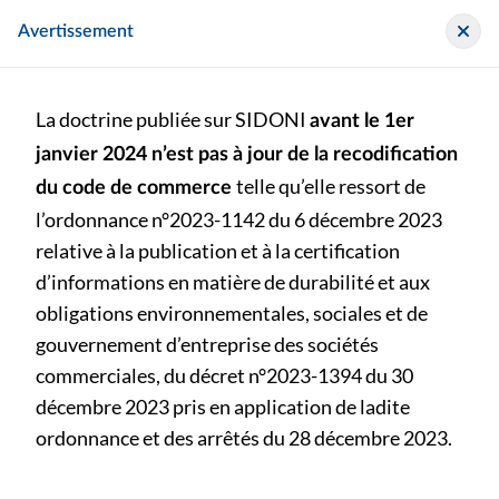
Panneau de gestion des cookies
Sidoni
Avertissement
La doctrine publiée sur SIDONI
avant le 1er
janvier 2024 n’est pas à jour de la recodification
telle qu’elle ressort de
du code de commerce
l’ordonnance n°2023-1142 du 6 décembre 2023
Archive
relative à la publication et à la certification
d’informations en matière de durabilité et aux
>
>
Avis technique
obligations environnementales, sociales et de
Avis technique relatif à l’attestation du commissaire aux comptes prévue à l’article L. 821-54, III du code de commerce et résultant de l’article 6 de l’ordonnance n°2023-483 du 21 juin 2023 relative à la communication, par certaines entreprises et succursales, d’informations relatives à l’impôt sur les bénéfices
gouvernement d’entreprise des sociétés
commerciales, du décret n°2023-1394 du 30
Avis technique relatif à l’attestation du commissaire aux
décembre 2023 pris en application de ladite
comptes prévue à l’article L. 821-54, III du code de
ordonnance et des arrêtés du 28 décembre 2023.
commerce et résultant de l’article 6 de l’ordonnance
n°2023-483 du 21 juin 2023 relative à la communication,
par certaines entreprises et succursales, d’informations