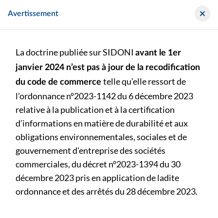
Panneau de gestion des cookies
Sidoni
Avertissement
La doctrine publiée sur SIDONI
avant le 1er
janvier 2024 n’est pas à jour de la recodification
telle qu’elle ressort de
du code de commerce
l’ordonnance n°2023-1142 du 6 décembre 2023
>
>
Législation
relative à la publication et à la certification
Epreuve d'aptitude aux fonctions de commissaire aux comptes – Session 2026 – Liste des candidats – Arrêté du 21 mai 2026 fixant la liste des candidats autorisés à se présenter à l’épreuve d’aptitude aux fonctions de commissaire aux comptes
d’informations en matière de durabilité et aux
obligations environnementales, sociales et de
Epreuve d'aptitude aux fonctions de commissaire aux
gouvernement d’entreprise des sociétés
comptes – Session 2026 – Liste des candidats – Arrêté du
commerciales, du décret n°2023-1394 du 30
21 mai 2026 fixant la liste des candidats autorisés à se
décembre 2023 pris en application de ladite
présenter à l’épreuve d’aptitude aux fonctions de
commissaire aux comptes
ordonnance et des arrêtés du 28 décembre 2023.
bu-n-222-juin-2026 (p. ) - Bulletin au format papier publié le
samedi 18 juillet 2026