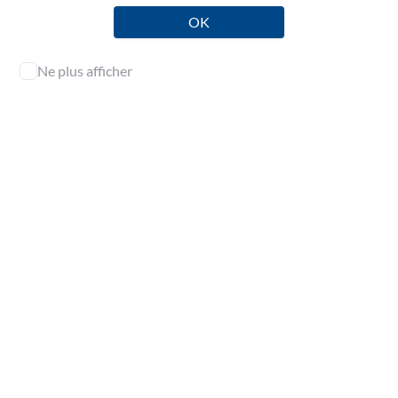
OK
Publié le jeudi 28 mai 2026
Ne plus afficher
diffusion publique
Législation
(J.O. n°0120 du 23 mai 2021)
Doctrine
Arrêté du 21 mai 2026 (liste candidats epreuve aptitude
fonctions CAC).pdf