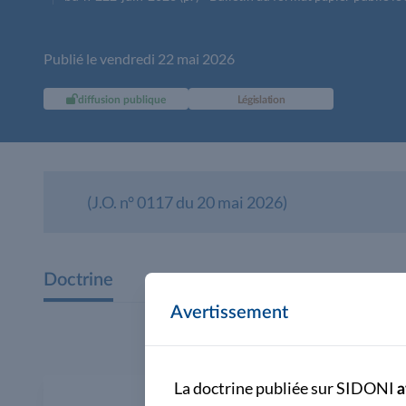
Publié le vendredi 22 mai 2026
diffusion publique
Législation
(J.O. n° 0117 du 20 mai 2026)
Doctrine
Avertissement
La doctrine publiée sur SIDONI
a