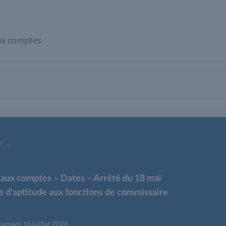
ux comptes
Epreuve d'aptitude aux fonctions de commissaire aux comptes – Dates – Arrêté du 18 mai 2026 portant ouverture d'une session de l'épreuve d'aptitude aux fonctions de commissaire aux comptes
 aux comptes – Dates – Arrêté du 18 mai
e d'aptitude aux fonctions de commissaire
 samedi 18 juillet 2026