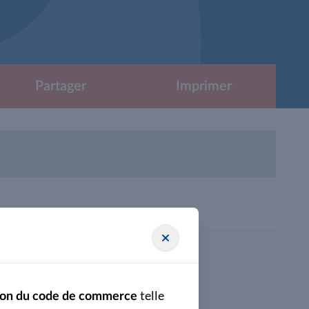
Partager
Imprimer
uve aptitude fonctions CAC).pdf
telle
cation du code de commerce