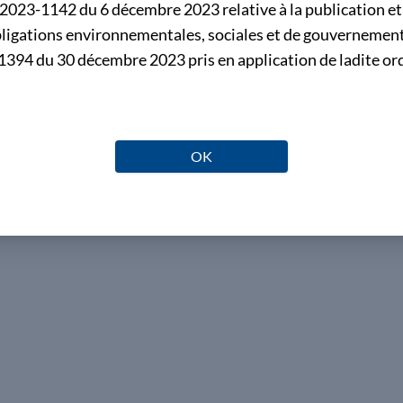
°2023-1142 du 6 décembre 2023 relative à la publication et 
(J.O. n° 0117 du 20 mai 2026)
obligations environnementales, sociales et de gouvernement
Télécharger
.pdf
394 du 30 décembre 2023 pris en application de ladite or
Publié le vendredi 22 mai 2026
OK