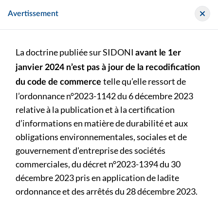
Panneau de gestion des cookies
Sidoni
Avertissement
La doctrine publiée sur SIDONI
avant le 1er
janvier 2024 n’est pas à jour de la recodification
telle qu’elle ressort de
du code de commerce
l’ordonnance n°2023-1142 du 6 décembre 2023
>
>
Chroniques CEJ
relative à la publication et à la certification
ACOMPTE SUR DIVIDENDES – Possibilité d’inclure le report à nouveau bénéficiaire dans le montant de l’acompte (oui) – EJ 2025-66
d’informations en matière de durabilité et aux
obligations environnementales, sociales et de
ACOMPTE SUR DIVIDENDES – Possibilité d’inclure le
gouvernement d’entreprise des sociétés
report à nouveau bénéficiaire dans le montant de
commerciales, du décret n°2023-1394 du 30
l’acompte (oui) – EJ 2025-66
décembre 2023 pris en application de ladite
ordonnance et des arrêtés du 28 décembre 2023.
Publié le vendredi 3 juillet 2026